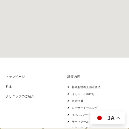
トップページ
診療内容
料金
幹細胞培養上清液療法
ほくろ・イボ取り
クリニックのご紹介
水光注射
レーザートーニング
HIFU スマートソニック
JA
サーマクール
各種点滴・注射