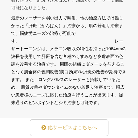
難しかった「肝斑（かんぱん）」治療が、レーザーで治療
可能になりました。
最新のレーザーを弱い出力で照射。他の治療方法では難し
かった「肝斑（かんぱん）」治療から、肌の若返り治療ま
で、幅疲労ニーズの治療が可能で
す。 レー
ザートーニングは、メラニン吸収の特性を持った1064nmの
波長を使用して肝斑を含む各種のくすみなど皮膚表面の色
調を改善する治療です。 周囲の組織にダメージを与えるこ
となく肌全体の色調改善(美白効果)や肝斑の改善が期待でき
ます。 また、ロングパルスのレーザーも搭載しているた
め、 肌質改善やダウンタイムのない若返り治療まで、幅広
い患者様のニーズに応じた治療を行うことが出来ます。従
来通りのピンポイントなシミ治療も可能です。
他サービスはこちらへ