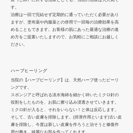
す。
治療は一回で完結せず定期的に通っていただく必要があり
ますが、塗布薬や内服薬との併用で一回毎の治療効果を高
めることもできます。お客様の肌にあった最適な治療の進
め方をご提案いたしますので、お気軽にご相談にお越しく
ださい。
ハーブヒーリング
当院の【ハーブピーリング】は、天然ハーブ使ったピーリ
ングです。
スポンジアと呼ばれる淡水海綿を細かく砕いたミクロ針の
役割をしたものを、お肌に擦り込み浸透させていきます。
ミクロ針が入ると、それをいらない！と体は反応します。
そして、古い皮膚を排除します。(排泄作用といます)古い皮
膚を排除し、今度は新しい皮膚を作ろうと治そうと修復作
用が働き、綺麗なお肌を作ってくれます。