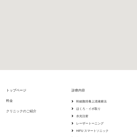
トップページ
診療内容
料金
幹細胞培養上清液療法
ほくろ・イボ取り
クリニックのご紹介
水光注射
レーザートーニング
HIFU スマートソニック