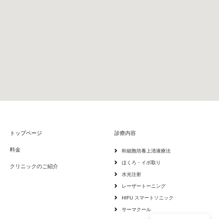
トップページ
診療内容
料金
幹細胞培養上清液療法
ほくろ・イボ取り
クリニックのご紹介
水光注射
レーザートーニング
HIFU スマートソニック
サーマクール